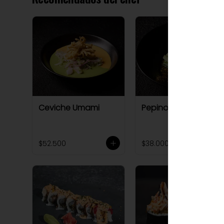
Ceviche Umami
Pepinos Satori
$52.500
$38.000