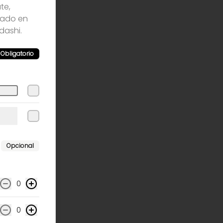
te,
eado en
dashi.
Obligatorio
Opcional
0
0