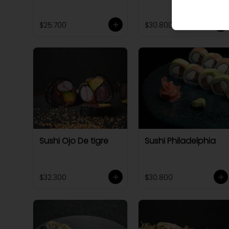
$25.700
$30.800
Sushi Ojo De tigre
Sushi Philadelphia
$32.300
$30.800