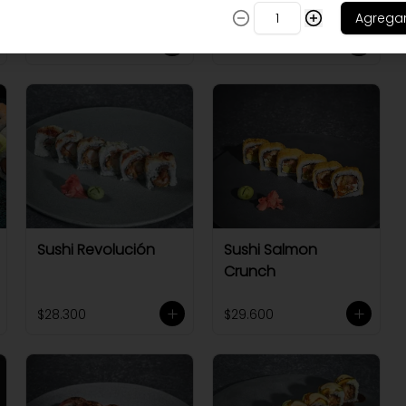
Agrega
$30.800
$30.800
Sushi Revolución
Sushi Salmon
Crunch
$28.300
$29.600