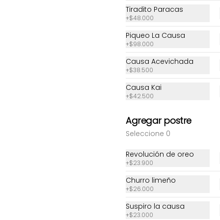
Tiradito Paracas
+
$48.000
Sushi Sayonara
Sushi Spicy tuna
Piqueo La Causa
+
$98.000
Causa Acevichada
$27.000
$30.800
+
$38.500
Causa Kai
+
$42.500
Agregar postre
Seleccione 0
Revolución de oreo
+
$23.900
Churro limeño
+
$26.000
Suspiro la causa
+
$23.000