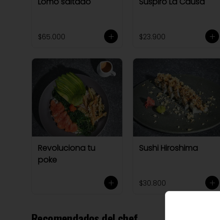
Lomo saltado
Suspiro La Causa
$65.000
$23.900
Revoluciona tu
Sushi Hiroshima
poke
$30.800
Recomendados del chef