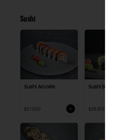
Sushi
Sushi Arcoiris
Sushi Buddha roll
$27.000
$28.800