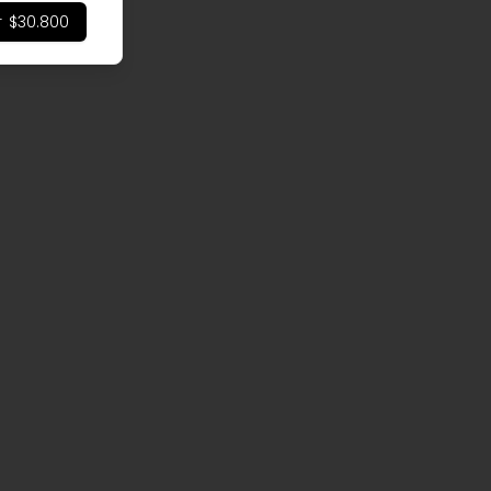
r
$30.800