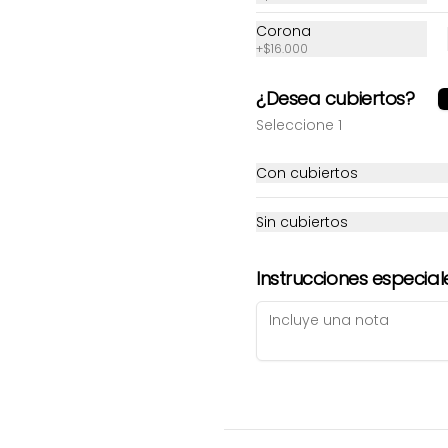
Corona
+
$16.000
¿Desea cubiertos?
Seleccione 1
Sushi Grill roll
Sushi Jungle
Con cubiertos
$30.800
$27.000
Sin cubiertos
Instrucciones especial
Sushi Migración
Sushi Nagasaki