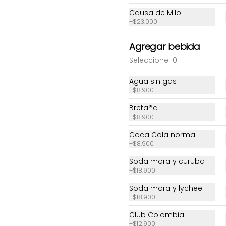
Causa de Milo
+
$23.000
Agregar bebida
Seleccione 10
Agua sin gas
+
$8.900
Bretaña
+
$8.900
Coca Cola normal
Sushi California
Sushi Cancha
+
$8.900
Soda mora y curuba
+
$18.900
$28.300
$23.100
Soda mora y lychee
+
$18.900
Club Colombia
+
$12.900