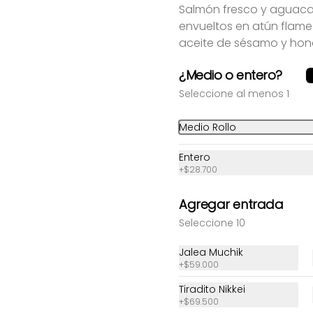
Salmón fresco y aguaca
envueltos en atún flam
aceite de sésamo y hon
¿Medio o entero?
Seleccione al menos 1
Medio Rollo
Pesca del día
Sushi Hiroshima
Entero
+
$28.700
$68.000
$30.800
Agregar entrada
Seleccione 10
Jalea Muchik
+
$59.000
Tiradito Nikkei
+
$69.500