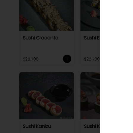
Sushi Crocante
Sushi Evi tempura
$25.700
$25.700
Sushi Kanizu
Sushi Kioto