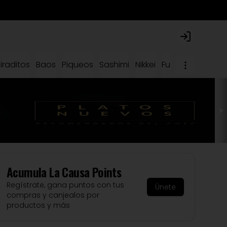
Login
iraditos
Baos
Piqueos
Sashimi
Nikkei
Fuertes
Causas
Acumula
La Causa Points
Regístrate, gana puntos con tus
Únete
compras y canjealos por
productos y más