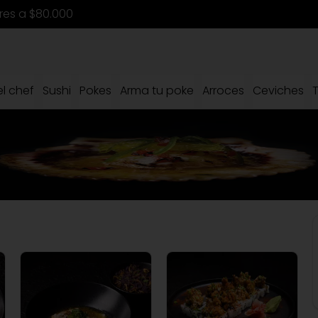
ores a $80.000
l chef
Sushi
Pokes
Arma tu poke
Arroces
Ceviches
T