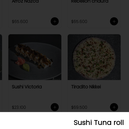
Arroz Nazca
Rebelión chaufa
$65.600
$65.600
Sushi Victoria
Tiradito Nikkei
$23.100
$69.500
Sushi Tuna roll