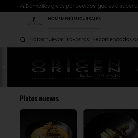
🛵 Domicilios gratis por pedidos iguales o superi
HOME
MENÚ
SUCURSALES
Platos nuevos
Favoritos
Recomendados de
Platos nuevos