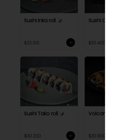
Sushi Inka roll
Sushi Octopus roll
$23.100
$30.400
Sushi Tako roll
Volcano Roll
$30.200
$30.800