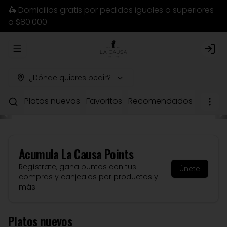
🛵 Domicilios gratis por pedidos iguales o superiores
a $80.000
Abrir menu de navegación
Logi
¿Dónde quieres pedir?
Platos nuevos
Favoritos
Recomendados del chef
Acumula
La Causa Points
Regístrate, gana puntos con tus
Únete
compras y canjealos por productos y
más
Platos nuevos