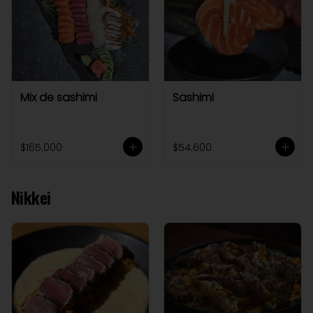
Mix de sashimi
Sashimi
$165.000
$54.600
Nikkei