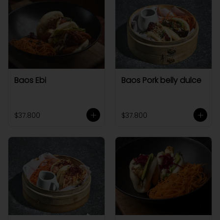
Baos Ebi
Baos Pork belly dulce
$37.800
$37.800