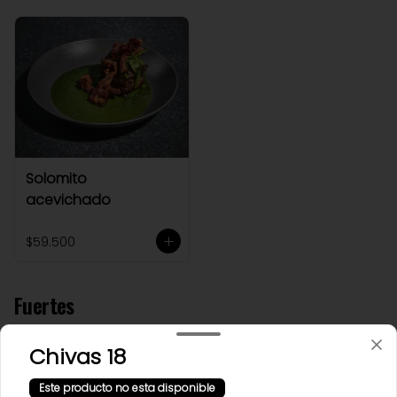
Solomito
acevichado
$59.500
Fuertes
Chivas 18
Este producto no esta disponible