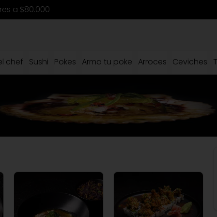
ores a $80.000
l chef
Sushi
Pokes
Arma tu poke
Arroces
Ceviches
T