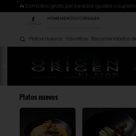
🛵 Domicilios gratis por pedidos iguales o superi
HOME
MENÚ
SUCURSALES
Platos nuevos
Favoritos
Recomendados de
Platos nuevos