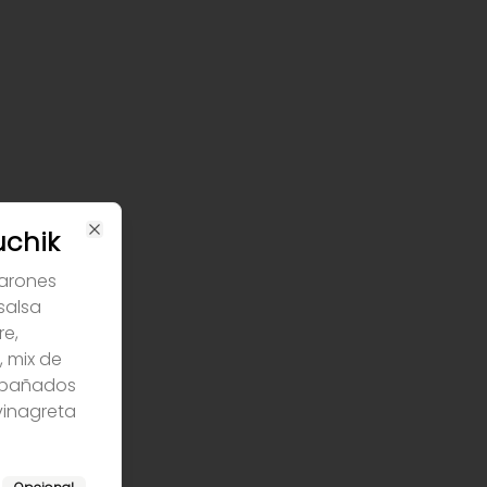
uchik
Close
arones
salsa
re,
 mix de
ompañados
vinagreta