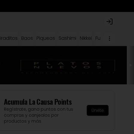
Login
iraditos
Baos
Piqueos
Sashimi
Nikkei
Fuertes
Causas
Acumula
La Causa Points
Regístrate, gana puntos con tus
Únete
compras y canjealos por
productos y más