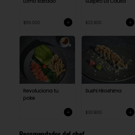
Lomo saltado
Suspiro La Causa
$65.000
$23.900
Revoluciona tu
Sushi Hiroshima
poke
$30.800
Recomendados del chef