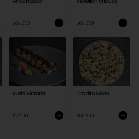
Arroz Nazca
Rebelión chaufa
$65.600
$65.600
Sushi Victoria
Tiradito Nikkei
$23.100
$69.500