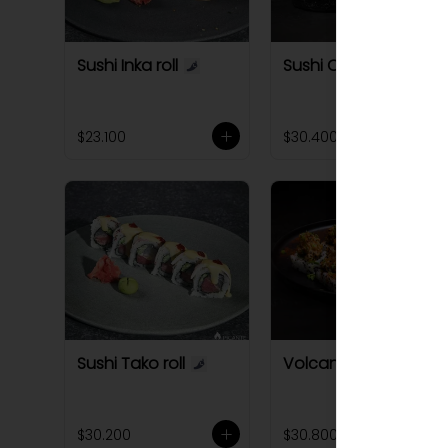
Sushi Inka roll
Sushi Octopus roll
$23.100
$30.400
Sushi Tako roll
Volcano Roll
$30.200
$30.800