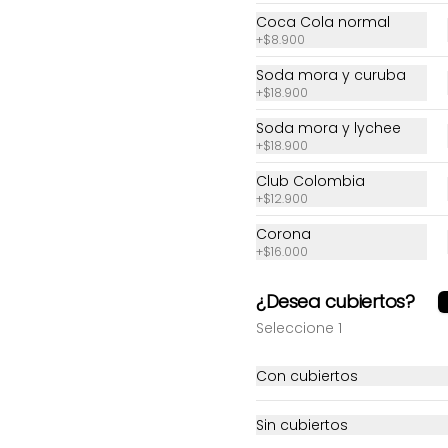
Coca Cola normal
+
$8.900
Soda mora y curuba
+
$18.900
Soda mora y lychee
+
$18.900
Club Colombia
+
$12.900
Corona
+
$16.000
Sushi California
Sushi Cancha
¿Desea cubiertos?
Seleccione 1
$28.300
$23.100
Con cubiertos
Sin cubiertos