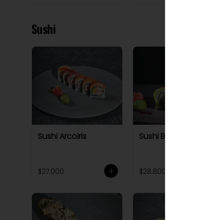
Sushi
Sushi Arcoiris
Sushi Buddha roll
$27.000
$28.800