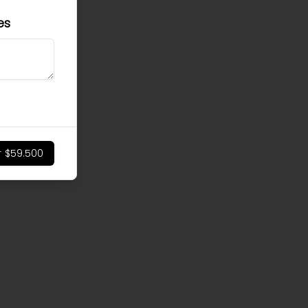
es
r
$59.500