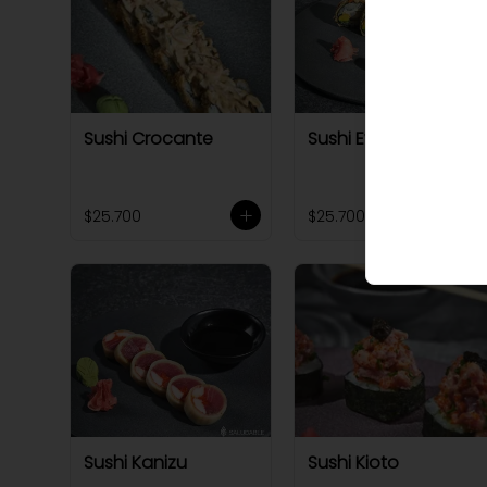
Sushi Crocante
Sushi Evi tempura
$25.700
$25.700
Sushi Kanizu
Sushi Kioto