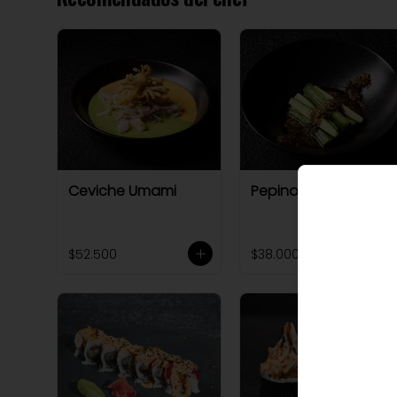
Ceviche Umami
Pepinos Satori
$52.500
$38.000