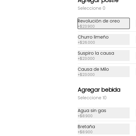
Agregar postre
Seleccione 0
Sushi Sayonara
Sushi Spicy tuna
Revolución de oreo
+
$23.900
Churro limeño
$27.000
$30.800
+
$26.000
Suspiro la causa
+
$23.000
Causa de Milo
+
$23.000
Agregar bebida
Seleccione 10
Agua sin gas
+
$8.900
Bretaña
+
$8.900