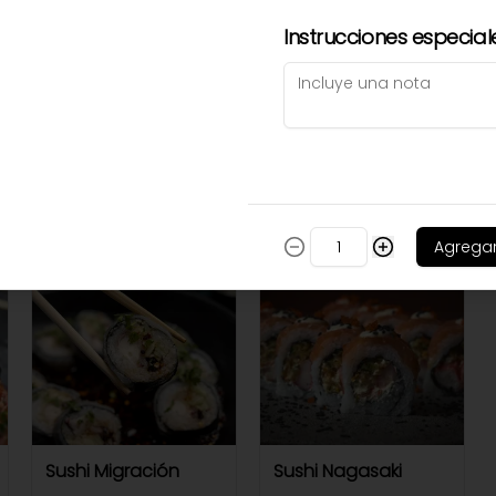
Instrucciones especial
Sushi Grill roll
Sushi Jungle
$30.800
$27.000
Agrega
Sushi Migración
Sushi Nagasaki