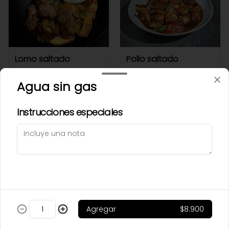
Lomo saltado
Pollo saltado
Agua sin gas
$65.000
$59.500
Instrucciones especiales
Agregar
$8.900
Sakana
Salmón ereganto