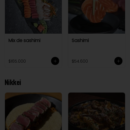
Mix de sashimi
Sashimi
$165.000
$54.600
Nikkei