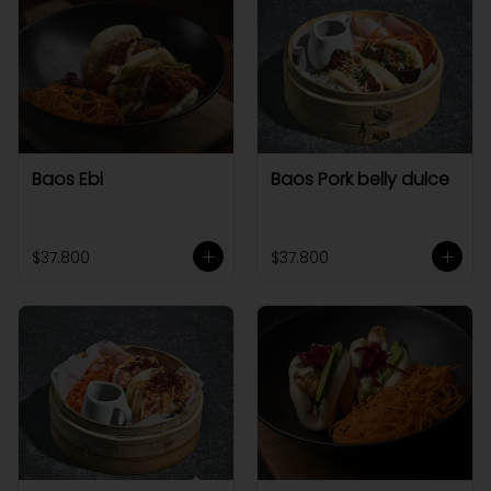
Baos Ebi
Baos Pork belly dulce
$37.800
$37.800