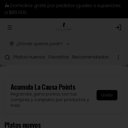
🛵 Domicilios gratis por pedidos iguales o superiores
a $80.000
Abrir menu de navegación
Logi
¿Dónde quieres pedir?
Platos nuevos
Favoritos
Recomendados del chef
Acumula
La Causa Points
Regístrate, gana puntos con tus
Únete
compras y canjealos por productos y
más
Platos nuevos