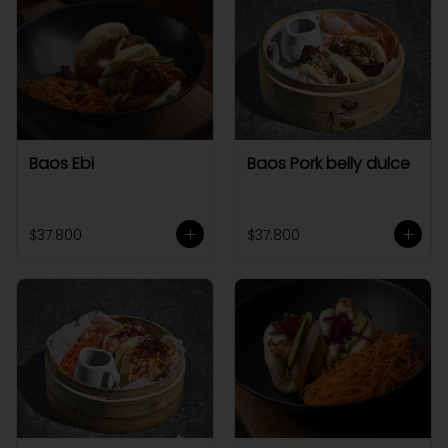
Baos Ebi
Baos Pork belly dulce
$37.800
$37.800