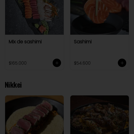
Mix de sashimi
Sashimi
$165.000
$54.600
Nikkei