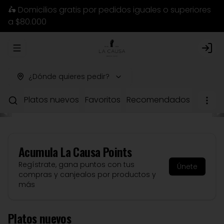
🛵 Domicilios gratis por pedidos iguales o superiores
a $80.000
Abrir menu de navegación
Logi
¿Dónde quieres pedir?
Platos nuevos
Favoritos
Recomendados del chef
Acumula
La Causa Points
Regístrate, gana puntos con tus
Únete
compras y canjealos por productos y
más
Platos nuevos