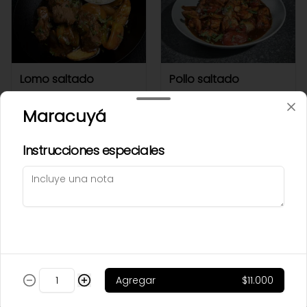
Lomo saltado
Pollo saltado
Maracuyá
$65.000
$59.500
Instrucciones especiales
Agregar
$11.000
Sakana
Salmón ereganto