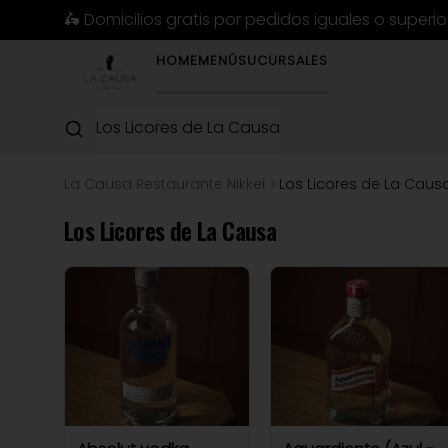
🛵 Domicilios gratis por pedidos iguales o superi
HOME
MENÚ
SUCURSALES
Los Licores de La Causa
La Causa Restaurante Nikkei
Los Licores de La Caus
Los Licores de La Causa