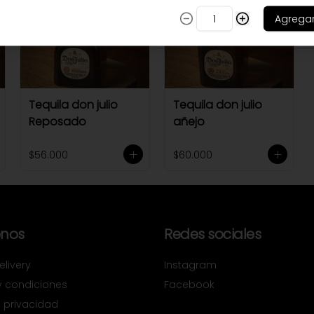
Agrega
Tequila don julio
Tequila don julio
Reposado
añejo
$56.000
$60.000
nos
Redes sociales
livery
Instagram
y condiciones
Facebook
e privacidad