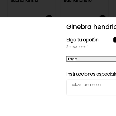
Buchanans 12
Buchanans 18
$39.900
$65.000
Ginebra hendri
Elige tu opción
Seleccione 1
Trago
Instrucciones especial
Ron Medellín 3 Años
Ron Medellín 8
$18.000
$25.000