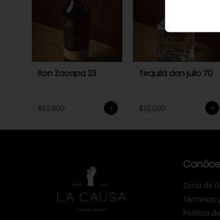
Ron Zacapa 23
Tequila don julio 70
$62.900
$70.000
Conóce
Zona de De
Términos 
Política d