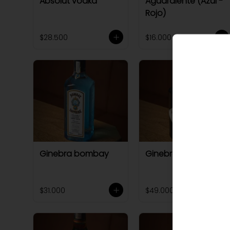
Absolut vodka
Aguardiente (Azul -
Rojo)
$28.500
$16.000
Ginebra bombay
Ginebra hendricks
$31.000
$49.000