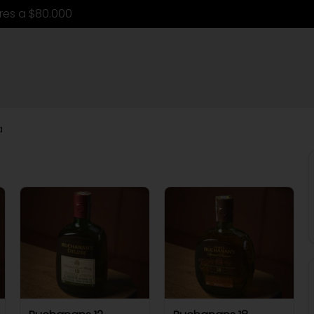
ores a $80.000
a