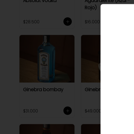
Absolut vodka
Aguardiente (Azul -
Rojo)
$28.500
$16.000
Ginebra bombay
Ginebra hendricks
$31.000
$49.000