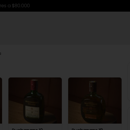
ores a $80.000
a