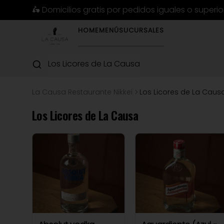
🛵 Domicilios gratis por pedidos iguales o superi
HOME
MENÚ
SUCURSALES
Los Licores de La Causa
La Causa Restaurante Nikkei
Los Licores de La Caus
Los Licores de La Causa