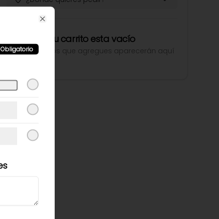
Close
Tu carrito esta vacío
Obligatorio
Los productos que agregues aparecerán aquí
es