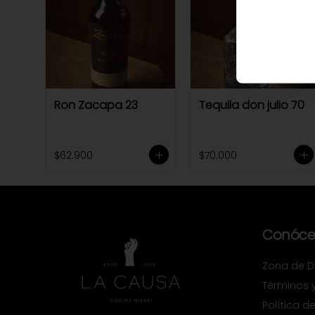
Ron Zacapa 23
Tequila don julio 70
$62.900
$70.000
Conóce
Zona de De
Términos 
Política d