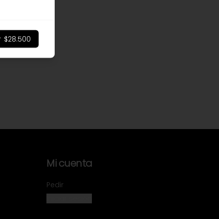
r
$28.500
Mi cuenta
Pedir
Iniciar sesión