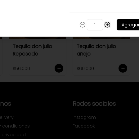
Agrega
Tequila don julio
Tequila don julio
Reposado
añejo
$56.000
$60.000
nos
Redes sociales
livery
Instagram
y condiciones
Facebook
e privacidad