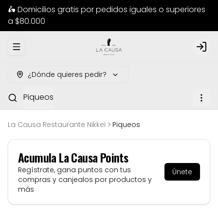
🛵 Domicilios gratis por pedidos iguales o superiores
a $80.000
Abrir menu de navegación
Logi
¿Dónde quieres pedir?
Piqueos
La Causa Restaurante Nikkei
Piqueos
Acumula
La Causa Points
Regístrate, gana puntos con tus
Únete
compras y canjealos por productos y
más