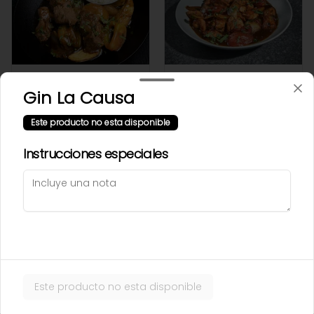
Lomo saltado
Pollo saltado
Gin La Causa
Este producto no esta disponible
$65.000
$59.500
Instrucciones especiales
Este producto no esta disponible
Sakana
Salmón ereganto