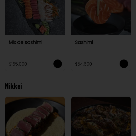
Mix de sashimi
Sashimi
$165.000
$54.600
Nikkei