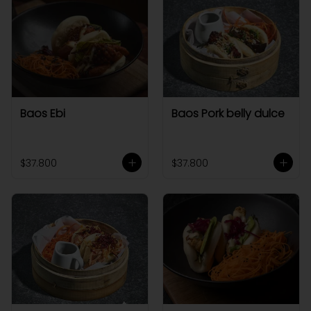
Baos Ebi
Baos Pork belly dulce
$37.800
$37.800