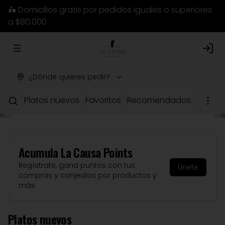
🛵 Domicilios gratis por pedidos iguales o superiores
a $80.000
Abrir menu de navegación
Logi
¿Dónde quieres pedir?
Platos nuevos
Favoritos
Recomendados del chef
Acumula
La Causa Points
Regístrate, gana puntos con tus
Únete
compras y canjealos por productos y
más
Platos nuevos