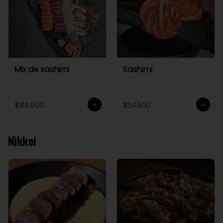
Mix de sashimi
Sashimi
$165.000
$54.600
Nikkei