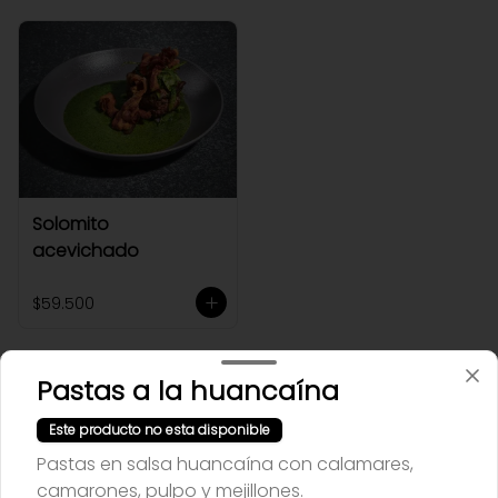
Solomito
acevichado
$59.500
Fuertes
Pastas a la huancaína
Este producto no esta disponible
Pastas en salsa huancaína con calamares,
camarones, pulpo y mejillones.