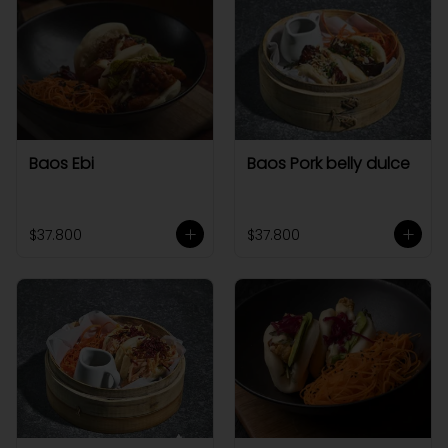
Baos Ebi
Baos Pork belly dulce
$37.800
$37.800