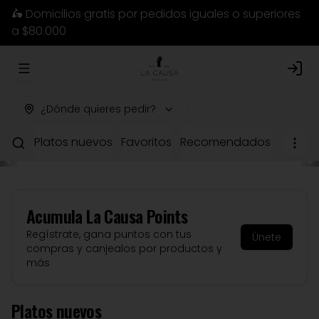
🛵 Domicilios gratis por pedidos iguales o superiores
a $80.000
Abrir menu de navegación
Logi
¿Dónde quieres pedir?
Platos nuevos
Favoritos
Recomendados del chef
Acumula
La Causa Points
Regístrate, gana puntos con tus
Únete
compras y canjealos por productos y
más
Platos nuevos