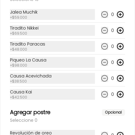
Jalea Muchik
0
+
$59.000
Tiradito Nikkei
0
+
$69.500
Tiradito Paracas
0
+
$48.000
Piqueo La Causa
Solomito
0
+
$98.000
acevichado
Causa Acevichada
0
+
$38.500
$59.500
Causa Kai
0
+
$42.500
Fuertes
Agregar postre
Opcional
Seleccione 0
Revolución de oreo