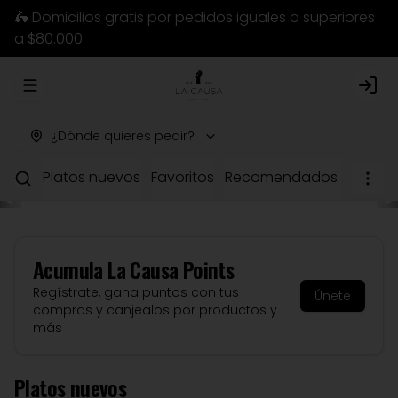
🛵 Domicilios gratis por pedidos iguales o superiores
a $80.000
Abrir menu de navegación
Logi
¿Dónde quieres pedir?
Platos nuevos
Favoritos
Recomendados del chef
Acumula
La Causa Points
Regístrate, gana puntos con tus
Únete
compras y canjealos por productos y
más
Platos nuevos