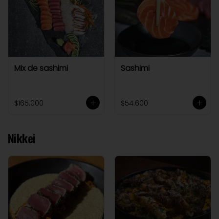
Mix de sashimi
Sashimi
$165.000
$54.600
Nikkei