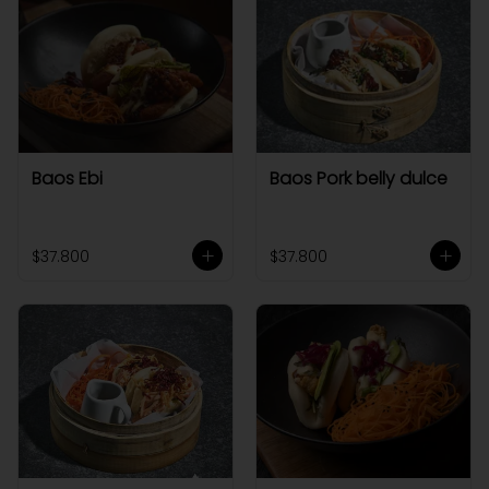
Baos Ebi
Baos Pork belly dulce
$37.800
$37.800