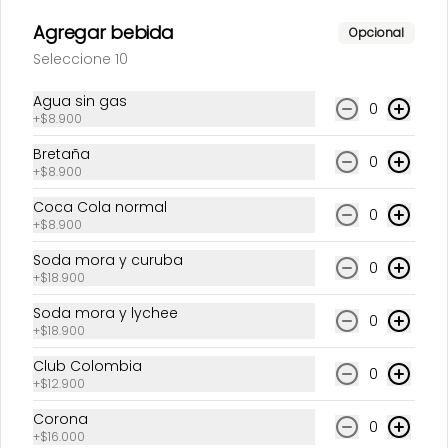
Agregar bebida
Opcional
Seleccione 10
Causa Patriota
Causa Perú
tricolor
Agua sin gas
0
+
$8.900
$42.500
$39.500
Bretaña
0
+
$8.900
Coca Cola normal
0
+
$8.900
Soda mora y curuba
0
+
$18.900
Soda mora y lychee
0
+
$18.900
Club Colombia
Causa Tako
Causa acevichada
0
+
$12.900
Corona
0
+
$16.000
$73.000
$39.500