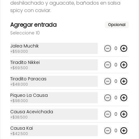
Causas
deshilachado y aguacate, bañados en salsa
spicy con caviar.
Agregar entrada
Opcional
Seleccione 10
Jalea Muchik
0
+
$59.000
Tiradito Nikkei
0
+
$69.500
Causa Kai
Causa Parumetto
Tiradito Paracas
0
+
$48.000
$42.500
$39.500
Piqueo La Causa
0
+
$98.000
Causa Acevichada
0
+
$38.500
Causa Kai
0
+
$42.500