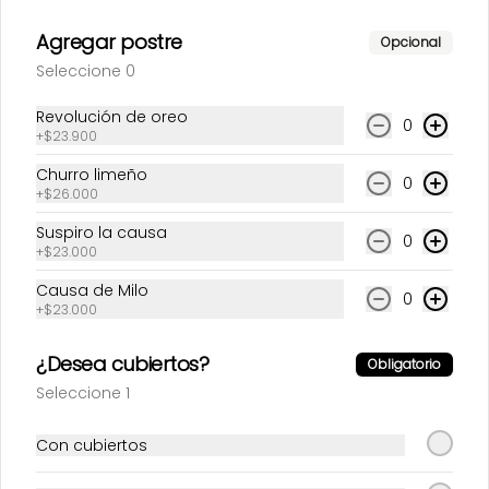
Agregar postre
Opcional
Seleccione 0
Revolución de oreo
0
+
$23.900
Churro limeño
0
+
$26.000
Suspiro la causa
0
+
$23.000
Conócenos
Causa de Milo
0
+
$23.000
Zona de Delivery
¿Desea cubiertos?
Términos y condiciones
Obligatorio
Política de privacidad
Seleccione 1
Redes sociales
Con cubiertos