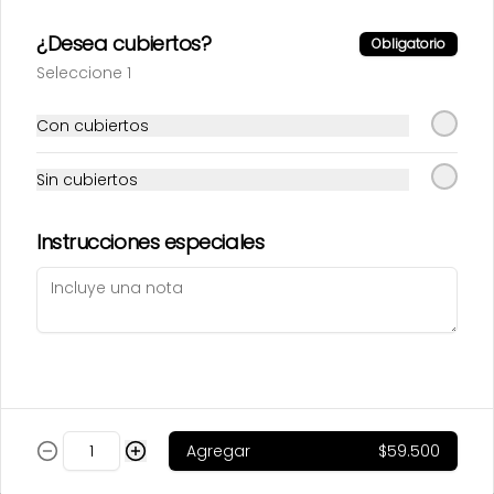
¿Desea cubiertos?
Obligatorio
Seleccione 1
Lomo saltado
Pollo saltado
Con cubiertos
Sin cubiertos
$65.000
$59.500
Instrucciones especiales
Agregar
$59.500
Sakana
Salmón ereganto