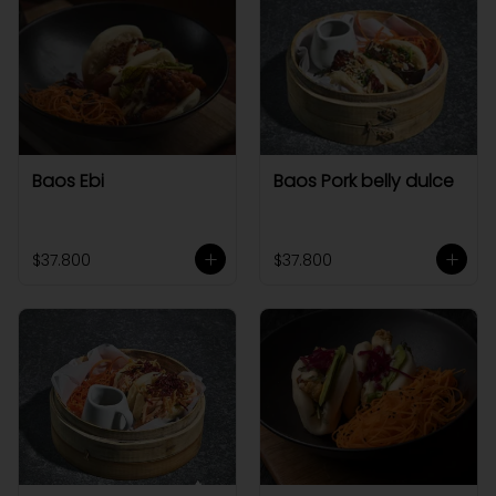
Baos Ebi
Baos Pork belly dulce
$37.800
$37.800