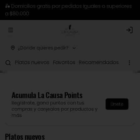
🛵 Domicilios gratis por pedidos iguales o superiores
a $80.000
Abrir menu de navegación
Logi
¿Dónde quieres pedir?
Platos nuevos
Favoritos
Recomendados del chef
Acumula
La Causa Points
Regístrate, gana puntos con tus
Únete
compras y canjealos por productos y
más
Platos nuevos