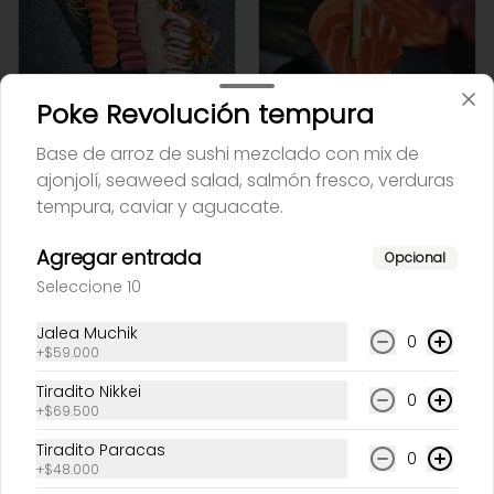
Poke Revolución tempura
Mix de sashimi
Sashimi
Base de arroz de sushi mezclado con mix de
ajonjolí, seaweed salad, salmón fresco, verduras
tempura, caviar y aguacate.
$165.000
$54.600
Agregar entrada
Opcional
Seleccione 10
Nikkei
Jalea Muchik
0
+
$59.000
Tiradito Nikkei
0
+
$69.500
Tiradito Paracas
0
+
$48.000