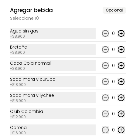
Agregar bebida
Opcional
Seleccione 10
Agua sin gas
0
+
$8.900
Bretaña
0
+
$8.900
Solomito
Coca Cola normal
0
acevichado
+
$8.900
Soda mora y curuba
0
$59.500
+
$18.900
Soda mora y lychee
0
+
$18.900
Fuertes
Club Colombia
0
+
$12.900
Corona
0
+
$16.000