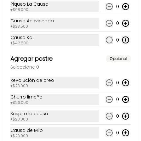
Piqueo La Causa
0
+
$98.000
Insurgente
Pulpo a la huancaína
Causa Acevichada
0
+
$38.500
Causa Kai
$62.500
$139.500
0
+
$42.500
Agregar postre
Opcional
Seleccione 0
Revolución de oreo
0
+
$23.900
Churro limeño
0
+
$26.000
Pulpo a la parrilla
Revolución de
Suspiro la causa
0
edamames
+
$23.000
Causa de Milo
0
$135.500
$31.500
+
$23.000